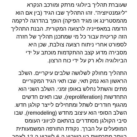
שעוברת תהליך ביולוגי מרתק ומורכב הנקרא
"ליגמנטיזציה". זהו התהליך שבו הגיד (בין אם הוא
מהמסטרינג או מגיד הפיקה) הופך בהדרגה לרקמה
הדומה במאפייניה לרצועה המקורית. הבנת התהליך
הזה קריטית עבור כל מי שמתכנן תהליך של חזרה
לספורט אחרי ניתוח רצועה צולבת, שכן היא
מסבירה מדוע קצב ההתקדמות מוכתב על ידי
הביולוגיה ולא רק על ידי כוח הרצון.
התהליך מחולק לשלושה שלבים עיקריים. השלב
הראשון הוא נמק תאי, שבו תאי הגיד המקוריים
מתים והשתל נחלש באופן זמני. השלב השני הוא
התחדשות (reproliferation), שבו תאים חדשים
מהגוף חודרים לשתל ומתחילים לייצר קולגן חדש.
השלב הסופי הוא עיצוב מחדש (remodeling), שבו
סיבי הקולגן מסתדרים בהתאם לכיווני העומס
המופעלים על הברך. נקודת התורפה המשמעותית
ביותר מתרחשת בין השבוע ה-6 לשבוע ה-12 לאחר