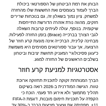
הבוחן את רמת הביטחון של הספורטאי ביכולת
הברך לעמוד בעומסים ואת החששות שלו מהחזרה
למשחק. ציון נמוך בשאלון זה, גם בנוכחות שרירים
חזקים, מהווה נורת אזהרה הדורשת התייחסות
שיקומית. בנוסף, עולה לעיתים קרובות השאלה
לגבי הצורך בברכייה (Brace) בזמן החזרה לפעילות.
מבחינה קלינית, הברכייה אינה מונעת קרע חוזר של
הרצועה, אך עבור ספורטאים מסוימים היא משמשת
כ"עוגן פסיכולוגי" המעניק תחושת יציבות וביטחון
בשלבים הראשונים של החזרה למגע.
אסטרטגיות למניעת קרע חוזר
הברך המנותחת זקוקה לתוכנית תחזוקה ארוכת
טווח. הגישה המודרנית ב-2026 רואה בשיקום
תהליך מתמשך ולא אירוע חד פעמי. הוכח כי
הקפדה על תוכניות חימום מובנות, דוגמת ה-FIFA
11+, מפחיתה את שיעור פציעות הברך ב-30% עד