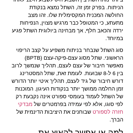
הניתוח. בפרק זמן זה, השתל נמצא בנקודת
החולשה המכנית המקסימלית שלו. זהו מצב
מתעתע, כי המטופל כבר מרגיש מצוין, הנפיחות
ירדה והכאב חלף, אך מבחינה ביולוגית השתל פגיע
במיוחד.
סוג השתל שנבחר בניתוח משפיע על קצב הריפוי
הראשוני. שתל מסוג עצם-פיקה-עצם (BPTB)
מאפשר חיבור של עצם לעצם, תהליך שנמשך לרוב
בין 6 ל-8 שבועות. לעומת זאת, שתל המסטרינג
דורש חיבור של גיד לעצם, תהליך איטי יותר הדורש
זמן החלמה ממושך יותר בנקודות העיגון. המוכנות
של השתל לעמוד בעומסי ספורט אינה נקבעת רק
לפי סוגו, אלא לפי עמידה בפרמטרים של
מבדקי
חזרה לספורט
שבוחנים את היציבות הדינמית של
הברך.
למה אי אפשר להאיץ את