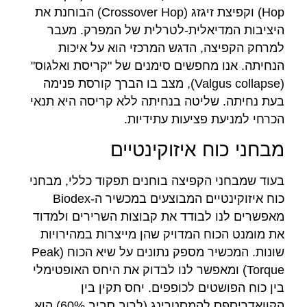
Hop) וקפיצת זיגזג (Crossover Hop) הבוחנת את
היציבות המדיאלית-לטרלית של המפרק. מעבר
למרחק הקפיצה, הדגש המרכזי הוא על איכות
הנחיתה. אנו מחפשים סימנים של "קריסת ואלגוס"
(Valgus collapse), מצב בו הברך קורסת פנימה
בעת נחיתה. שליטה בנחיתה ללא קריסה היא תנאי
הכרחי למניעת פציעות עתידיות.
מבחני כוח איזוקינטיים
בעוד שמבחני הקפיצה בוחנים תפקוד כללי, מבחני
כוח איזוקינטיים המבוצעים במכשיר ה-Biodex
מאפשרים לנו לבודד את קבוצות השרירים ולמדוד
את מומנט הכוח המדויק שהן מייצרות במהירויות
שונות. המכשיר מספק נתונים על שיא הכוח (Peak
Torque) ומאפשר לנו לבדוק את היחס האופטימלי
בין כוח הפושטים לכופפים. יחס תקין בין
הקוואדריספס להמסטרינג (לרוב סביב 60%) הוא