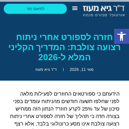
לתיאום תור
הבלוג של גיא
החזר הוצאות ביטוח
תחומי התמחות
ליצירת קשר בוואטסאפ
פתח סרגל נגישות
חזרה לספורט אחרי ניתוח
רצועה צולבת: המדריך הקליני
המלא ל-2026
מאי 11, 2026
ד"ר גיא מעוז
הידעתם כי ספורטאים החוזרים לפעילות מלאה
לפני שחלפו תשעה חודשים מהניתוח עומדים בפני
סיכון של עד 25% לקרע חוזר? הנתון הזה ממחיש
בצורה חדה כי תהליך של חזרה לספורט אחרי ניתוח
רצועה צולבת אינו מסע כרונולוגי בלבד, אלא רצף