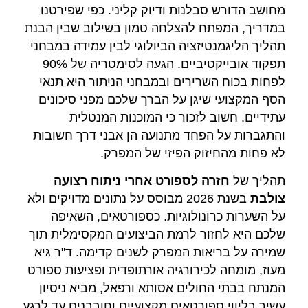
מחושב הדורש סבלנות ודיוק קליני. כפי שפירטנו
במדריך, המפתח להצלחה טמון בשילוב שבין הבנת
תהליך הליגמנטיזציה הביולוגי לבין עמידה במבחני
תפקוד אובייקטיביים. הגעה לסימטריה של 90%
לפחות בכוח השרירים ובמבחני הניתור היא תנאי
הסף המקצועי שיגן על הברך שלכם מפני סיכונים
עתידיים. חשוב לזכור כי המוכנות המנטלית
והתגברות על הפחד מתנועה הן אבני דרך חשובות
לא פחות מהחיזוק הפיזי של המפרק.
תהליך של
חזרה לספורט אחרי ניתוח רצועה
צולבת
בשנת 2026 מבוסס על נתונים מדויקים ולא
על השערות כרונולוגיות. כספורטאים, השאיפה
שלכם היא לחזור לרמת הביצועים המקסימלית תוך
שמירה על בריאות המפרק לשנים קדימה. ד"ר גיא
מעוז, מומחה לכירורגיה אורתופדית ופציעות ספורט
המנתח בבתי החולים אסותא ורפאל, מביא ניסיון
עשיר בליווי ספורטאים מקצועיים וחובבנים עד לרגע