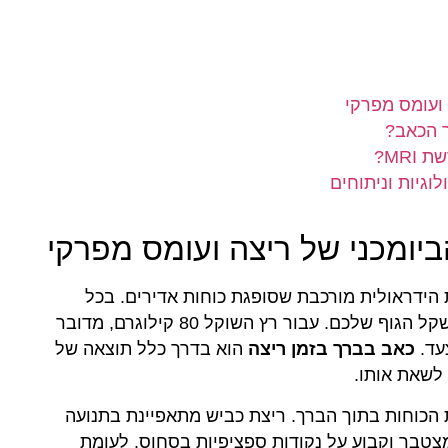
 ועומס מפרקי
ר הכאב?
MR?
וגיות וניתוחים
יומכני של ריצה ועומס מפרקי
ידראולית מורכבת שסופגת כוחות אדירים. בכל
נחיתה, הברך נושאת בעומס שיכול להגיע לפי 5 ממשקל הגוף שלכם. עבור רץ השוקל 80 קילוגרם, מדובר
כאב בברך בזמן ריצה
הוא בדרך כלל תוצאה של
 לשאת אותו.
הכוחות בתוך הברך. ריצת כביש מתאפיינת בתנועה
טבר וקבוע על נקודות ספציפיות בסחוס. לעומת