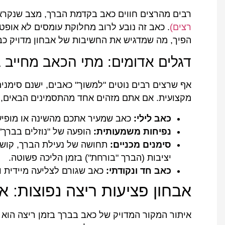
רבים מהרצים חווים כאב בקדמת הברך, מצב שנקרא
רצים)
. כאב זה נובע לרוב מחלוקת עומסים לא אופטימ
הפיך, מה שמדגיש את החשיבות של אבחון מדויק כב
דגלים אדומים: מתי הכאב מחייב 
אף שרצים רבים נוטים "למשוך" כאבים, ישנם סימני
מקצועית. אם אתם מזהים אחד מהתסמינים הבאים, מו
כאב לילי:
כאב שמעיר אתכם מהשינה או מופי
נפיחות משמעותית:
הופעה של "נוזלים בברך"
סימנים מכניים:
תחושה של נעילת הברך, קושי 
יציבות (הברך "בורחת") בזמן הליכה פשוטה.
כאב חד ונקודתי:
כאב שגורם לצליעה מיידית ו
אבחון פציעות ריצה נפוצות: 
איתור המקור המדויק של כאב בברך בזמן ריצה הוא של