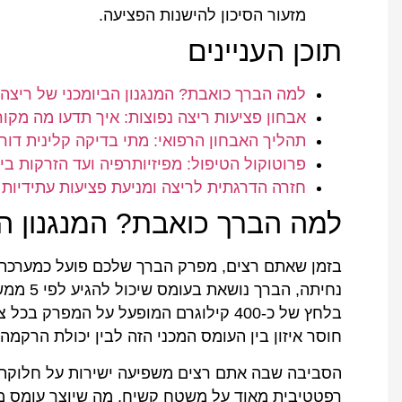
מזעור הסיכון להישנות הפציעה.
תוכן העניינים
למה הברך כואבת? המנגנון הביומכני של ריצה
אבחון פציעות ריצה נפוצות: איך תדעו מה מקו
תהליך האבחון הרפואי: מתי בדיקה קלינית דורשת I
פרוטוקול הטיפול: מפיזיותרפיה ועד הזרקות ביול
חזרה הדרגתית לריצה ומניעת פציעות עתידיות
למה הברך כואבת? המנגנון הב
בזמן שאתם רצים, מפרק הברך שלכם פועל כמערכת ה
בלחץ של כ-400 קילוגרם המופעל על המפרק בכל צעד.
חוסר איזון בין העומס המכני הזה לבין יכולת הרקמה
הסביבה שבה אתם רצים משפיעה ישירות על חלוקת 
רפטטיבית מאוד על משטח קשיח, מה שיוצר עומס מצ