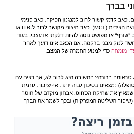
ני בברך
 כאב קדמי קשור לרוב למנגנון הפיקה. כאב פנימי
עשוי להצביע על פגיעה במיניסקוס המדיאלי או ברצועה הצידית (MCL). כאב חיצוני מקושר לרוב ל-ITB או
"שורף" או מפושט נוטה להיות דלקתי או עצבי, בעוד
שד לנזק מבני ברקמה. אם הכאב אינו דועך לאחר
פדי מומחה
כדי למנוע החמרה של המצב.
טראומה ברורה? התשובה היא לרוב לא, אך רצים עם
ופלה) נמצאים בסיכון גבוה יותר. אי-יציבות גורמת
ה שמאיץ את שחיקת הסחוס. אבחון מוקדם של חוסר
 (שיפור השליטה המפרקית) ובכך לשמר את הברך