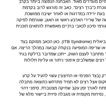
יים מוגדרים מאוד. האבחנה הנפוצה ביותר בקרב
 תסמונת הכאב הפטלופמורלי (PFPS), המוכרת כ"ברך רצים". כאב זה מורגש לרוב בקדמת
בעת ירידה במדרגות או לאחר ישיבה ממושכת.
 של שרירי הארבע-ראשי או האגן, שגורמת לפיקה
רמי סיכון לכאבי ברכיים מאפשרת להתאים תוכנית
פציעה שכיחה נוספת היא תסמונת הרצועה האיליוטיביאלית (ITB Syndrome). כאן הכאב ממוקם בצד
 או שריפה המופיעה בנקודה קבועה במהלך הריצה. אם
 מתחבר לעצם השוק, ייתכן שמדובר בדלקת בגיד
ץ במיוחד אצל רצים שמשלבים אימוני ניתור או עליות תלולות
(בצד הפנימי או החיצוני) עשוי להעיד על קרע
סקוס אצל רצים לא תמיד מתרחש כתוצאה מחבלה
ח לאורך זמן עקב שחיקה מצטברת. סימני זיהוי
 נפיחות מקומית או מגבלה פיזית ביישור מלא של