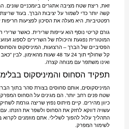
זאת, ריצת שטח מציבה אתגרים ביומכניים שונים. 
קשה יותר כדי לשמור על יציבות הברך. בעוד שריצת
רפטטיביות, היא מעלה את הסיכון לפציעות חריפות ע
גורם קריטי נוסף הוא עייפות שרירית. כאשר שרירי
המוטורית נפגעת והיכולת של השרירים לספוג זעזועי
הפסיביים של הברך – הרצועות, המיניסקוס והסחוס.
קל שחולף תוך 24 עד 48 שעות מהאי
ואינו משתפר עם מנוחה קצרה.
תפקיד הסחוס והמיניסקוס בבלימת
המיניסקוסים, אותם סחוסים בצורת סהר בתוך הברך, 
שטח פנים רחב יותר. הם מגינים על הסחוס המפרקי מ
כיוון מהירים. קיים מיתוס נפוץ שריצה גורמת לשחי
עשויה דווקא לחזק את הסחוס ולשפר את הזנתו. עם זא
התהליך עלול להפוך לשלילי. אתם מוזמנים לקרוא 
לשימור המפרק.