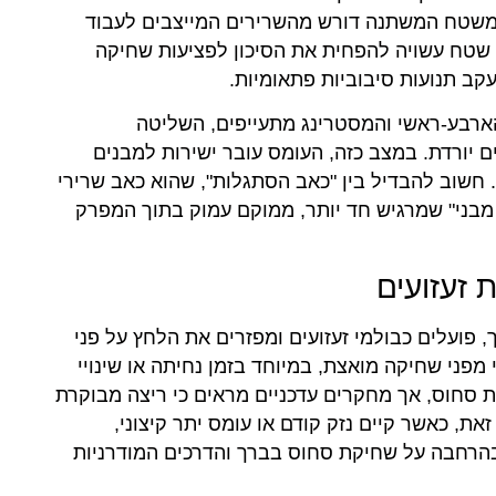
המשטח המשתנה דורש מהשרירים המייצבים לעבוד
 שטח עשויה להפחית את הסיכון לפציעות שחיקה
קב תנועות סיבוביות פתאומיות.
 הארבע-ראשי והמסטרינג מתעייפים, השליטה
ם יורדת. במצב כזה, העומס עובר ישירות למבנים
 חשוב להבדיל בין "כאב הסתגלות", שהוא כאב שרירי
מון, לבין "כאב מבני" שמרגיש חד יותר, ממוקם עמוק בתוך המפרק
 זעזועים
פועלים כבולמי זעזועים ומפזרים את הלחץ על פני
פני שחיקה מואצת, במיוחד בזמן נחיתה או שינויי
קת סחוס, אך מחקרים עדכניים מראים כי ריצה מבוקרת
ת, כאשר קיים נזק קודם או עומס יתר קיצוני,
בהרחבה על שחיקת סחוס בברך והדרכים המודרניות