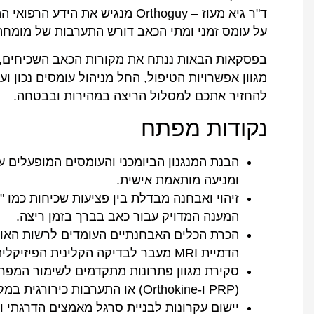
ד"ר גיא מעוז – Orthoguy מנגיש א
על עומס זמני ומתי הכאב דורש התערבות של מומחה
בפסקאות הבאות ננתח את מקורות הכאב השכיחים, נס
מגוון אפשרויות הטיפול, החל מניהול עומסים נכון וע
להחזיר אתכם למסלול הריצה במהירות ובבטחה.
נקודות מפתח
הבנת המנגנון הביומכני והעומסים המופעלים ע
ומניעה מותאמת אישית.
המענה המדויק עבור כאב בברך בזמן ריצה.
הכרת הכלים האבחנתיים העומדים לרשות האו
הדמיית MRI מעבר לבדיקה הקלינית הפיזיקלית.
סקירת מגוון פתרונות מתקדמים לשימור המפרק,
(PRP ו-Orthokine) או התערבות כירורגית במקרה של פגיעה מבנית.
יישום עקרונות לבניית סרגל מאמצים הדרגתי 