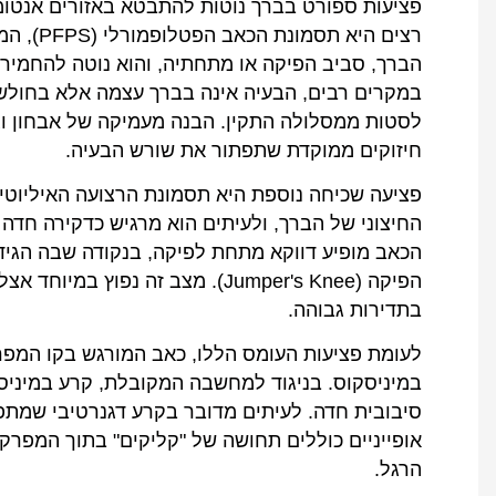
פציעות ספורט בברך נוטות להתבטא באזורים אנטומ
רצים היא
הברך, סביב הפיקה או מתחתיה, והוא נוטה להחמיר 
במקרים רבים, הבעיה אינה בברך עצמה אלא בחולשה
לסטות ממסלולה התקין. הבנה מעמיקה של אבחון וגו
חיזוקים ממוקדת שתפתור את שורש הבעיה.
החיצוני של הברך, ולעיתים הוא מרגיש כדקירה חדה
הכאב מופיע דווקא מתחת לפיקה, בנקודה שבה הגיד
הפיקה (Jumper's Knee). מצב זה נפו
בתדירות גבוהה.
לעומת פציעות העומס הללו, כאב המורגש בקו המפרק 
במיניסקוס. בניגוד למחשבה המקובלת, קרע במיני
סיבובית חדה. לעיתים מדובר בקרע דגנרטיבי שמתפת
אופייניים כוללים תחושה של "קליקים" בתוך המפרק,
הרגל.