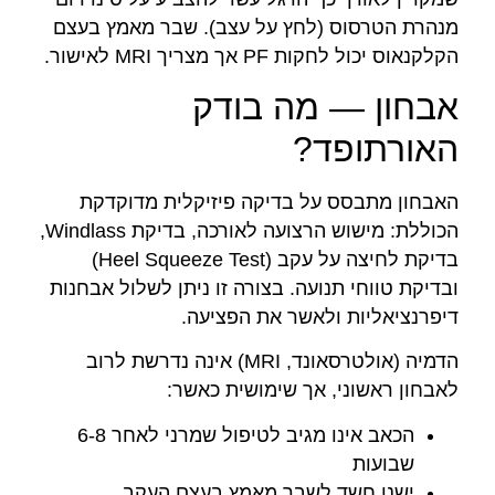
מנהרת הטרסוס (לחץ על עצב). שבר מאמץ בעצם
הקלקנאוס יכול לחקות PF אך מצריך MRI לאישור.
אבחון — מה בודק
האורתופד?
האבחון מתבסס על בדיקה פיזיקלית מדוקדקת
הכוללת: מישוש הרצועה לאורכה, בדיקת Windlass,
בדיקת לחיצה על עקב (Heel Squeeze Test)
ובדיקת טווחי תנועה. בצורה זו ניתן לשלול אבחנות
דיפרנציאליות ולאשר את הפציעה.
הדמיה (אולטרסאונד, MRI) אינה נדרשת לרוב
לאבחון ראשוני, אך שימושית כאשר:
הכאב אינו מגיב לטיפול שמרני לאחר 6-8
שבועות
ישנו חשד לשבר מאמץ בעצם העקב