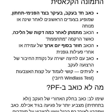
התמונה הקלאסית
כאב חד בעקב, בעיקר בצד הפנימי-תחתון
,
שמופיע בצעדים הראשונים לאחר שינה או
מנוחה
הכאב
מתמתן לאחר כמה דקות של הליכה
,
כאשר הרקמה "מתחממת"
הכאב
חוזר בסוף יום ארוך
של עמידה או
אחרי פעילות גופנית
כאב עם לחיצה ישירה על נקודת החיבור של
הרצועה לעקב
לעיתים — קושי לעמוד על קצות האצבעות
(Windlass Test חיובי)
מה לא כואב ב-PF?
שימו לב: כאב בחלק האחורי של העקב (ולא
בתחתיתו) מצביע יותר על פגיעה בגיד אכילס. כאב
שמקרין לאורך כף הרגל עשוי להצביע על סינדרום