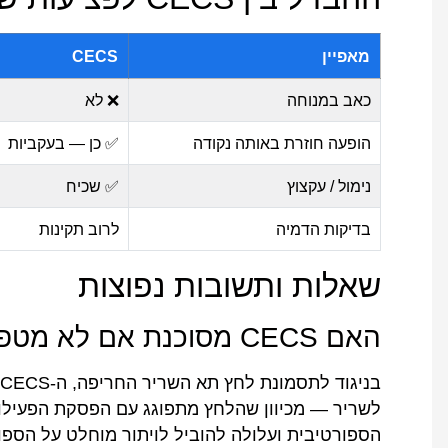
מאפיין
CECS
כאב במנוחה
❌ לא
הופעה חוזרת באותה נקודה
✅ כן — בעקביות
נימול / עקצוץ
✅ שכיח
בדיקות הדמיה
לרוב תקינות
שאלות ותשובות נפוצות
האם CECS מסוכנת אם לא מטפלים בה?
ב
לשריר — מכיוון שהלחץ מתפוגג עם הפסקת הפעילות
הספורטיבית ועלולה להוביל לויתור מוחלט על הספורט