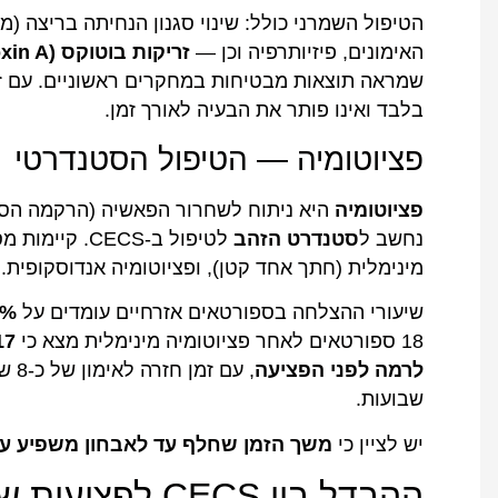
הטיפול השמרני כולל: שינוי סגנון הנחיתה בריצה 
האימונים, פיזיותרפיה וכן —
זריקות בוטוקס (Botulinum Toxin A)
שמראה תוצאות מבטיחות במחקרים ראשוניים. עם זא
בלבד ואינו פותר את הבעיה לאורך זמן.
פציוטומיה — הטיפול הסטנדרטי
פציוטומיה
היא ניתוח לשחרור הפאשיה (הרקמה הסיב
נחשב ל
סטנדרט הזהב
לטיפול ב-ECS
מינימלית (חתך אחד קטן), ופציוטומיה אנדוסקופית.
שיעורי ההצלחה בספורטאים אזרחיים עומדים על
65%–100% לפי
18 ספורטאים לאחר פציוטומיה מינימלית מצא כי
לרמה לפני הפציעה
שבועות.
יש לציין כי
משך הזמן שחלף עד לאבחון משפיע ע
ההבדל בין CECS לפציעות שוק נפוצות אחרות