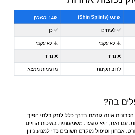
שינס (Shin Splints)
שבר מאמץ
✅ לעיתים
✅ כן
⚠️ לא עקבי
⚠️ לא עקבי
❌ נדיר
❌ נדיר
לרוב תקינות
מדגימות ממצא
ניגוד לתסמונת לחץ תא השריר החריפה, ה-CECS הכרונית אינה גורמת בדרך כלל לנזק בלתי הפיך
. עם זאת, היא פוגעת משמעותית באיכות החיים
. אבחון וטיפול מוקדם חשובים כדי למנוע ניוון