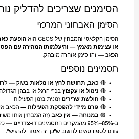
הסימנים שצריכים להדליק נור
הסימן האבחוני המרכזי
הסימן הקלאסי והמבחין של CECS הוא
הופעת כאב 
או עצימות מאמץ — והיעלמותו המהירה עם הפס
הכאב — זהו סימן אזהרה מובהק.
תסמינים נוספים
🔴
כאב, תחושת לחץ או מלאות
בשוק — לרוב
🔴
נימול או עקצוץ
בכף הרגל או בבהן הגדולה
🔴
חולשת שרירים
זמנית בזמן הפעילות
🔴
גורם מיידי להפסקת הפעילות
— הכאב אינ
🟢
במנוחה — אין כאב
(זה המבחין אותו משי
ב-85%–95% מהמקרים התסמינים
דו-צדדיים
— כלו
גורם לספורטאים לחשוב ש"כך זה אמור להרגיש".