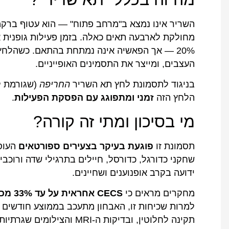
השריר אינו נמצא ב"מרחב פתוח" — הוא עטוף ברק
מחולקת לארבעה תאים כאלה. בזמן פעילות גופנית א
20% — אך הפאשיה אינה נמתחת בהתאם. כשהלחץ 
העצבים, ומייצר את התסמינים האופייניים.
בניגוד לתסמונת לחץ תא השריר
החריפה
הלחץ הזה
זמני ומתפוגג עם הפסקת הפעילות
.
מי בסיכון ומתי זה קורה?
תסמונת זו
פוגעת בעיקר בצעירים ספורטאים
העוסק
שחקני כדורגל, כדורסל, חיילים בתרגילי שדה ורוכבי 
ידועה בקרב אופנוענים ושחיינים.
מחקרים מראים כי
CECS אחראית על עד 33% מכלל כאבי השוק הכרוניים בספורטאים פעילים
למרות שכיחות זו, האבחון מתעכב בממוצע חודשים 
תקינה לחלוטין, ובדיקות ה-MRI והצילומים שגרתיות לרוב אינן מגלות כלום.