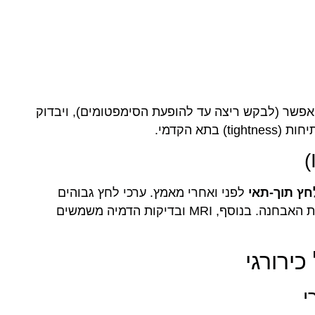
אפשר (לבקש ריצה עד להופעת הסימפטומים), ויבדוק
א הקדמי.
חץ תוך-תאי
לפני ואחרי מאמץ. ערכי לחץ גבוהים
בצורה לא פרופורציונלית לאחר אימון — מאשרים את האבחנה. בנוסף, MRI ובדיקות הדמיה משמשים
ירורגי
י