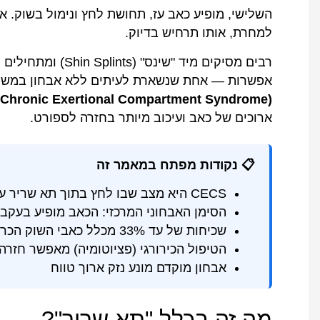
השלישי, מופיע כאב עז, תחושת לחץ ונימול בשוק. א
למחרת, אותו תרחיש בדיוק.
רבים מסיקים מיד "ש
אפשרות — אחת שנשארת לעיתים ללא אבחון במש
(CECS – Chronic Exertional Compartment Syndrome)
ארוכים של כאב ועיכוב מיותר בחזרה לספורט.
📋 נקודות מפתח במאמר זה
CECS היא מצב שבו לחץ בתוך תא שריר עולה בזמן מאמץ ופוגע בזרימת הדם
הסימן האבחוני המרכזי: הכאב מופיע בעקבי
שכיחות של עד 33% מכלל כאבי השוק הכרוניים בספורטאים פעילים
הטיפול הכירורגי (פציוטומיה) מאפשר חזרה לספורט ב-65
אבחון מוקדם מונע נזק ארוך טווח
מה זה בכלל "תא שריר"?