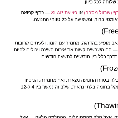
לוחה לכל כיוון.
ף (שרוול מסבב)
או
פציעת SLAP
— כתף קפואה
מטי ברור, ומשפיעה על כל טווחי התנועה.
ב מופיע בהדרגה, מחמיר עם הזמן, ולעיתים קרובות
 הם משבשים קשות את איכות השינה ויכולים להיות
דרך כלל בין חודשיים לתשעה חודשים.
ה בטווח התנועה נשארת ואף מחמירה. הניסיון
להרים את הזרוע, לבצע סיבוב פנימי או חיצוני — נתקל בחומה בלתי נראית. שלב זה נמשך בין 4 ל-12
עה. אצל חלק מהמטופלים, ההחלמה מלאה — אצל