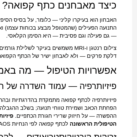
כיצד מאבחנים כתף קפואה?
האבחון הוא בעיקרו קליני — כלומר, על בסיס הסיפור
התנועה הפעילים (שהמטופל מבצע בכוחות עצמו) וא
— גם פעילה וגם פסיבית — היא הסימן הקלאסי.
צילום רנטגן ו-MRI משמשים בעיקר לשלילת
דלקת פרקים — ולא לאבחון ישיר של הכתף הקפואה
אפשרויות הטיפול — מה באמ
פיזיותרפיה — עמוד השדרה של הט
פיזיותרפיה לכתף קפואה מתמקדת בהדרגתיות ובה
הפחתת הכאב ושמירת טווחי תנועה; בשלב ההגבלה
ההפשרה — על חיזוק שרירי חגורת הכתפיים.
פיזיו
הטיפולית הראשונה
לכתף קפואה לפי הנחיות AAOS.