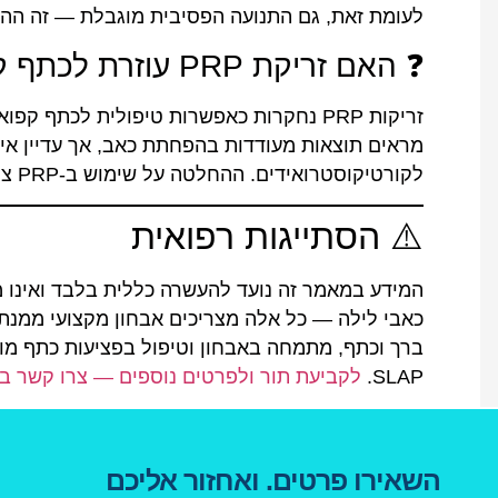
לעומת זאת, גם התנועה הפסיבית מוגבלת — זה הה
❓ האם זריקת PRP עוזרת לכתף קפואה?
זריקות PRP נחקרות כאפשרות טיפולית לכתף 
מראים תוצאות מעודדות בהפחתת כאב, אך עדיין אי
לקורטיקוסטרואידים. ההחלטה על שימוש ב-PRP צריכה להיעשות בהתייעצות עם מנתח אורתופד מומחה.
⚠️ הסתייגות רפואית
המידע במאמר זה נועד להעשרה כללית בלבד ואינו מה
כאבי לילה — כל אלה מצריכים אבחון מקצועי ממנת
ברך וכתף, מתמחה באבחון וטיפול בפציעות כתף מור
SLAP.
לקביעת תור ולפרטים נוספים — צרו קשר 
השאירו פרטים. ואחזור אליכם