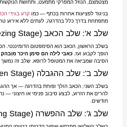
מצטמצם, הנוזל המפרקי מתמעט, ותחושת הנוקשות ש
בניגוד לפציעות אחרות בכתף — כמו
קרע בגידי הכת
מתפתחת בדרך כלל בהדרגה, לעתים ללא אירוע טראו
שלב א': שלב הכאב (Freezing Stage)
בשלב הראשון, הכאב הוא הסימפטום הדומיננטי. הכא
הופך לקבוע ועז.
כאבי לילה הם סימן היכר מובהק
—
הסיבה שמביאה את המטופל לרופא. שלב זה נמשך ב
שלב ב': שלב ההגבלה (Frozen Stage)
בשלב השני, הכאב הולך ופוחת בהדרגה — אך ההגבל
חודשים.
שלב ג': שלב ההפשרה (Thawing Stage)
בשלב השלישי מתרחש שיפור הדרגתי בטווחי התנו