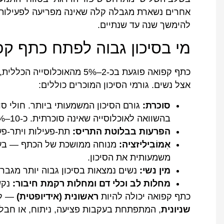
אחרים נשארת מגבלה קלה שאינה מפריעה לפעילות י
להימשך שנה עד שנתיים.
מי בסיכון גבוה לפתח כתף ק
אצל נשים. גורמי הסיכון המוכרים כוללים:
סוכרת:
בהשוואה לאוכלוסייה שאינה סוכרתית. כ-10–20% מחולי הסוכרת יפתחו מצב זה.
הפרעות בבלוטת התריס:
תת-פעילות ויתר-פע
אִמוֹבִיליזציה:
מנוחה ממושכת של הכתף — בעק
משמעותית את הסיכון.
מין נשי:
נשים נמצאות בסיכון גבוה יותר מגברי
מחלות לב וכלי דם ומחלות רקמת חיבור:
נקשר
כתף קפואה יכולה להיות
ראשונית (אידיופטית)
— לל
שניונית
, המתפתחת בעקבות פציעה, ניתוח, או חבל