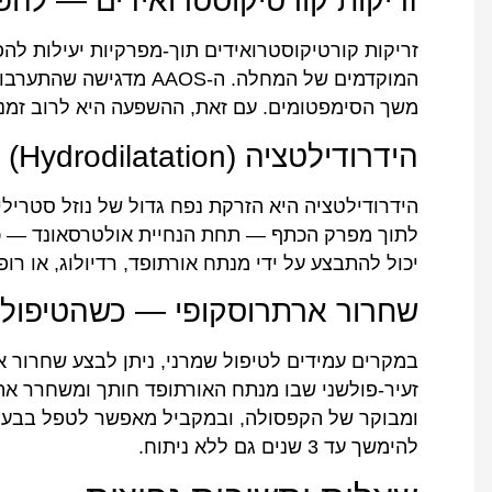
זריקות קורטיקוסטרואידים — ל
זריקות קורטיקוסטרואידים תוך-מפרקיות יעילות ל
המוקדמים של המחלה. ה-OS
משך הסימפטומים. עם זאת, ההשפעה היא לרוב זמני
הידרודילטציה (Hydrodilatation) — הרחבת הקפסולה מבפנים
הידרודילטציה היא הזרקת נפח גדול של נוזל סטרילי
לתוך מפרק הכתף — תחת הנחיית אולטרסאונד — כד
יכול להתבצע על ידי מנתח אורתופד, רדיולוג, או רו
שחרור ארתרוסקופי — כשהטיפול 
זעיר-פולשני שבו מנתח האורתופד חותך ומשחרר את
ומבוקר של הקפסולה, ובמקביל מאפשר לטפל בבעיו
להימשך עד 3 שנים גם ללא ניתוח.