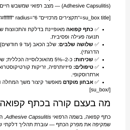
(Adhesive Capsulitis) — מצב רפואי שמשבש חיים יומיומיים ולעתים נשאר ללא אבחון שנים.
[su_box title="תקצירים מרכזיים" box_color="#1a73e8" title_color="#ffffff" radius="6"]
✅
כתף קפואה
מאופיינת בדלקת והתכווצות ש
תנועה פעילה ופסיבית.
✅
שלושה שלבים
הדרגתי).
✅
שכיחות:
כ-2–5% מהאוכלוסייה הכללית; שכיחות גבוהה פי 4–5 בחולי סוכרת.
✅
טיפולים:
פיזיותרפיה, זריקות קורטיקוסטרו
ארתרוסקופי.
✅
אבחון מוקדם
מאפשר קיצור משך המחלה ומ
[/su_box]
מה בעצם קורה בכתף קפואה
כתף קפואה, בשמה הרפואי
Adhesive Capsulitis
, ה
שמקיפה את מפרק הכתף — עוברת תהליך דלקתי שג