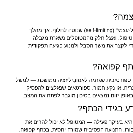
צמה?
ברוב המקרים — כן, הכתף הקפואה היא מצב "מוגבל-עצמי" (self-limiting) שנוטה לחלוף. אך מהלך
 טיפול, ואצל חלק מהמטופלים נשארת מגבלה
די לקצר את משך הסבל ולמנוע פגיעה תפקודית
תף קפואה?
ספורטיבית שגרמה לאִמוֹבִיליזציה ממושכת — למשל
ריח, או נקע חמור. ספורטאים שנאלצים להפסיק
ופן יזום נמצאים בסיכון מוגבר לפתח את המצב.
ע בגידי הכתף?
היא בעיקר פעילה — המטופל לא יכול להרים את
בורו, התנועה הפסיבית שמורה יחסית. בכתף קפואה,