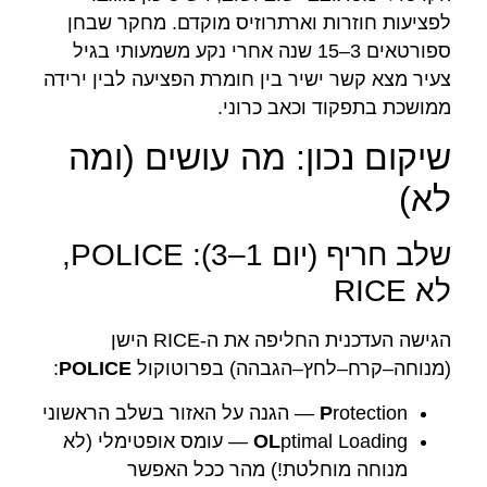
לפציעות חוזרות וארתרוזיס מוקדם. מחקר שבחן
ספורטאים 3–15 שנה אחרי נקע משמעותי בגיל
צעיר מצא קשר ישיר בין חומרת הפציעה לבין ירידה
ממושכת בתפקוד וכאב כרוני.
שיקום נכון: מה עושים (ומה
לא)
שלב חריף (יום 1–3): POLICE,
לא RICE
הגישה העדכנית החליפה את ה-RICE הישן
(מנוחה–קרח–לחץ–הגבהה) בפרוטוקול
POLICE
:
rotection — הגנה על האזור בשלב הראשוני
P
OL
ptimal Loading — עומס אופטימלי (לא
מנוחה מוחלטת!) מהר ככל האפשר