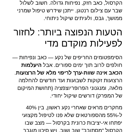
הקרסול, כאב חזק, נפיחות גדולה. חשוב לשלול
שבר עם צילום רנטגן. ייתכן שידרש טיפול שמרני
ממושך, גבס, ולעיתים שיקול ניתוחי.
הטעות הנפוצה ביותר: לחזור
לפעילות מוקדם מדי
הסימפטומים החריפים של נקע — כאב ונפיחות —
חולפים לרוב תוך ימים ספורים. אבל
היעלמות
הכאב אינה שוות-ערך לריפוי מלא של הרצועות
.
הרצועות זקוקות לשבועות ועד חודשים להחלמה
מלאה, ומנגנוני הפרופריוצפציה (תחושת המיקום
של המפרק) דורשים שיקול יחודי.
מחקרים מראים שאחרי נקע ראשון, בין 40%
ל-55% מהספורטאים שלא פנו לטיפול מקצועי
יפתחו אי-יציבות כרונית בקרסול — מצב שבו
הקרסול "מסתובב" שוב ושוב, ויש סיכון מוגבר