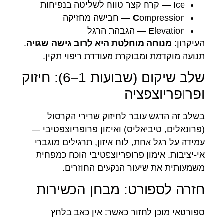
ce — קרח קצר טווח לשליטה בנפיחות
I
ompression — חבישה מחזיקה
C
levation — הגבהת הרגל
E
העיקרון:
מנוחה מוחלטת היא לרוב גישה שגויה
.
תנועה מוקדמת ומבוקרת מעודדת ריפוי תקין.
שלב שיקום (שבועות 1–6): חיזוק
ופרופריוצפציה
בשלב זה הדגש עובר לחיזוק שרירי הקרסול
(פרונאלים, טיביאליס) ואימון פרופריוצפטיבי —
עמידה על רגל אחת, לוח איזון, תרגילים מוגברי
אי-יציבות. אימון פרופריוצפטיבי הוכח כמפחית
משמעותית את שיעור הנקעים החוזרים.
חזרה לספורט: מבחן הכשירות
ספורטאי מוכן לחזור כאשר: אין כאב בלחץ