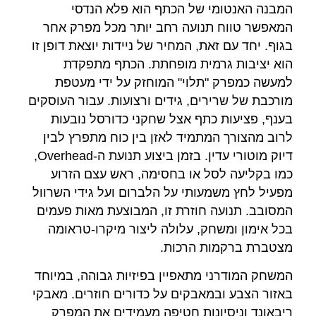
המבנה האנטומי של הכתף הוא פלא הנדסי
המאפשר טווח תנועה רחב יותר מכל מפרק אחר
בגוף. יחד עם זאת, המחיר של ניידות יוצאת דופן זו
הוא יציבות גרמית מופחתת. הכתף מתפקדת
למעשה כמפרק "תלוי" המוחזק על ידי מעטפת
מורכבת של שרירים, גידים ורצועות. עבור העוסקים
בענף, פציעות כתף אצל שחקני כדורסל נובעות
לרוב מהצורך המתמיד לאזן בין כוח מתפרץ לבין
דיוק מוטורי עדין. בזמן ביצוע תנועת ה-Overhead,
כמו בקליעה לסל או בחסימה, ראש עצם הזרוע
מפעיל לחץ משמעותי על הלברום ועל גידי השרוול
המסובב. תנועה חוזרת זו, המבוצעת מאות פעמים
בכל אימון ומשחק, עלולה ליצור מיקרו-טראומה
מצטברת ברקמות הרכות.
המשחק המודרני מתאפיין בפיזיות גבוהה, במיוחד
באזור הצבע ובמאבקים על כדורים חוזרים. מאבקי
ריבאונד וניסיונות חטיפה מעמידים את המפרק