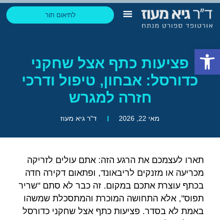
לתיאום תור
הבלוג של גיא
החזר הוצאות ביטוח
תחומי התמחות
ליצירת קשר בוואטסאפ
פתח סרגל נגישות
פציעות כתף אצל שחקני
כדורסל: אבחון, טיפול ודרכי
חזרה למגרש
מאי 22, 2026
ד"ר גיא מעוז
תארו לעצמכם את הרגע הזה: אתם עולים לזריקה
מכריעה או מזנקים לריבאונד, ופתאום דקירה חדה
בכתף עוצרת אתכם במקום. זה כבר לא סתם "שריר
תפוס", אלא התחושה המוכרת והמתסכלת שמשהו
באמת לא בסדר. פציעות כתף אצל שחקני כדורסל