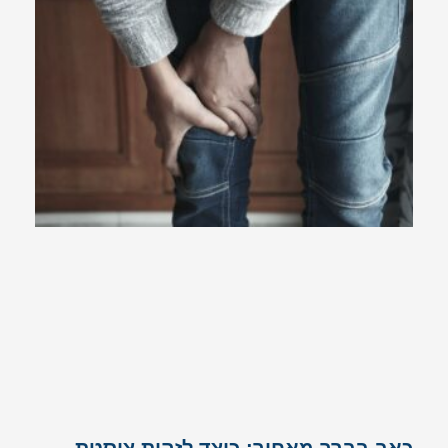
כאב בברך מאחור: כיצד לזהות ציסטת