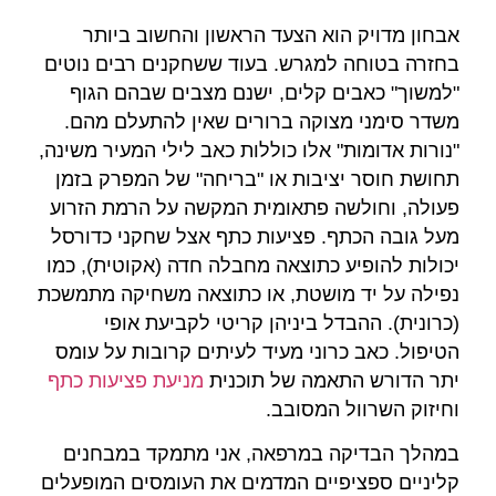
אבחון מדויק הוא הצעד הראשון והחשוב ביותר
בחזרה בטוחה למגרש. בעוד ששחקנים רבים נוטים
"למשוך" כאבים קלים, ישנם מצבים שבהם הגוף
משדר סימני מצוקה ברורים שאין להתעלם מהם.
"נורות אדומות" אלו כוללות כאב לילי המעיר משינה,
תחושת חוסר יציבות או "בריחה" של המפרק בזמן
פעולה, וחולשה פתאומית המקשה על הרמת הזרוע
מעל גובה הכתף. פציעות כתף אצל שחקני כדורסל
יכולות להופיע כתוצאה מחבלה חדה (אקוטית), כמו
נפילה על יד מושטת, או כתוצאה משחיקה מתמשכת
(כרונית). ההבדל ביניהן קריטי לקביעת אופי
הטיפול. כאב כרוני מעיד לעיתים קרובות על עומס
יתר הדורש התאמה של תוכנית
מניעת פציעות כתף
וחיזוק השרוול המסובב.
במהלך הבדיקה במרפאה, אני מתמקד במבחנים
קליניים ספציפיים המדמים את העומסים המופעלים