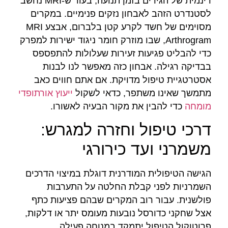
דינמית של הגידים בזמן תנועה, בעוד ש-MRI נחשב
לסטנדרט הזהב לאבחון נזקים פנימיים. במקרים
מסוימים של חשד לקרע קטן בלברום, אבצע MRI
Arthrogram, שבו מוזרק חומר ניגוד ישירות למפרק
כדי להבליט פגיעות זעירות שעלולות להתפספס
בבדיקה רגילה. אבחון כזה מאפשר לנו לבנות
אסטרטגיית טיפול מדויקת. אם אתם חווים כאב
מתמשך שאינו משתפר, כדאי לשקול
ייעוץ אורתופדי
מומחה
כדי להבין את מקור הבעיה לאשורו.
דרכי טיפול וחזרה למגרש:
משמרני ועד כירורגי
הגישה הטיפולית המודרנית דוגלת במיצוי הדרכים
השמרניות לפני קבלת החלטה על התערבות
פולשנית. עבור רוב המקרים שבהם פציעות כתף
אצל שחקני כדורסל נובעות מעומס יתר או דלקות,
פרוטוקול הטיפול יתמקד במנוחה פעילה