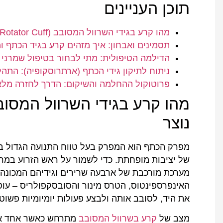
תוכן העניינים
מהו קרע בגידי השרוול המסובב (Rotator Cuff) וכיצד הוא נוצר
תסמינים ואבחון: איך מזהים קרע בגיד הכתף ומה 
הדילמה הטיפולית: מתי לבחור בטיפול שמרני ו
ניתוח לתיקון גידי הכתף (ארתרוסקופיה): התהלי
פרוטוקול ההחלמה והשיקום: הדרך לחזרה מלא
נוצר
מפרק הכתף הוא המפרק בעל טווח התנועה הגדול בי
של יציבות מופחתת. כדי לשמור על ראש הזרוע במרכ
מערכת מורכבת של ארבעה שרירים וגידיהם המכונה "
האינפרספינטוס, הטרס מינור והסובסקפולריס – עוט
את היד, לסובב אותה ולבצע פעולות יומיומיות פשוט
מצב של
קרע בשרוול המסובב
מתרחש כאשר אחד או י