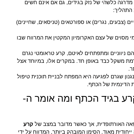
מהאוכלוסייה סובלים מדרגה כלשהי של נזק בגידים, גם אם אינם חשים
 התהליך:
ים (צבעים, נגרים) או ספורטאים (טניסאים, שחיינים)
 מסוים של עצם האקרומיון המקטין את המרווח שבו
ם ניווניים ומתפתחים לאיטם, קרע טראומטי נגרם
רמת משקל כבד באופן חד. במקרים אלו, במיוחד אצל
ר.
נגנון שגרם לפגיעה היא המפתח לבניית תוכנית טיפול
ת הדינמית של הכתף.
קרע בגיד הכתף ומה אומר ה-
פאה האורתופדית, אך כאשר מדובר במצב של
קרע
ייחודית מאוד. הסימן המובהק ביותר, המדווח על ידי