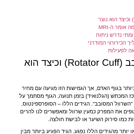
אומר ה-MRI
מתי נדרש ניתוח
ך הכירורגי המודרני
ה לפעילות
מהו קרע בגידי השרוול המסובב (Rotator Cuff) וכיצד הוא
ותר בגוף האדם, אך הגמישות הזו מגיעה עם מחיר
ז המכתש (הגלנואיד) בזמן תנועה, הגוף מסתמך על
השרוול המסובב". הגידים הללו – הסופרספינטוס,
פים את המפרק כמעין שרוול ומאפשרים לנו להרים
ות כמו סירוק השיער או לבישת חולצה.
ותר מהגידים הללו נפגע. הגיד הפגיע ביותר מבין