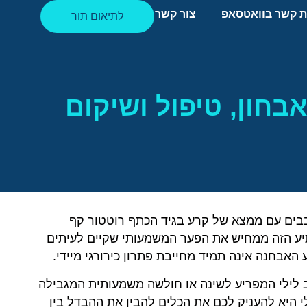
ת קשר בוואטסאפ
צור קשר
לתיאום תור
בחון, טיפול ושיקום
י כ-30% מהאנשים מעל גיל 60 מסתובבים עם ממצא של קרע בגיד הכתף רוטטור קף
ון המפתיע הזה ממחיש את הפער המשמעותי שקיים לעיתים
האבחנה אינה תמיד מחייבת פתרון כירורגי מיידי.
ב לילי המפריע לשינה או חולשה משמעותית המגבילה
י היא להעניק לכם את הכלים להבין את ההבדל בין