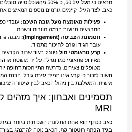
מראים כי מעל גיל 60, כ-50% 
כאב. לצד הגיל, קיימים גורמים נוספים המאיצים את
פעילות מאומצת מעל גובה השכם:
עובדי כפי
המבצעים תנועות הרמה חוזרות ונשנות.
תסמונת הצביטה (Impingement):
מבנה גרמי
עובר הגיד וגורם לחיכוך מתמיד.
קרע טראומטי מול ניווני:
בעוד שרוב הקרעים ה
מאירוע פתאומי כמו נפילה על יד מושטת או ה
מטופלים צעירים, נדרשת התייחסות דחופה יות
חשוב לזכור כי קרע אינו תמיד גזירת גורל. הבנת המ
אישית, המשלבת בין ניהול הכאב לבין שיפור היציבו
תסמינים ואבחון: איך מזהים 
MRI
כאב בכתף הוא אחת התלונות השכיחות ביותר במר
בגיד הכתף רוטטור קף
, הכאב נוטה להתנהג בצורה 