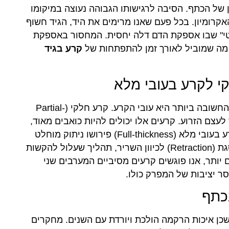
של הכתף. הסיבה לרגישותו הגבוהה נעוצה במיקומו
קרומיון. בכל פעם שאנו מרימים את היד, הגיד חשוף
ריטי" שבו אספקת הדם דלה יחסית. המחסור באספקת
 מה שמוביל לאורך זמן להתפתחות של
קרע בגיד
קי לקרע בעובי מלא
כשאנו בוחנים את חומרת הנזק, האבחנה הראשונה והחשובה ביותר היא עובי הקרע. קרע חלקי (Partial-
מחובר לעצם הזרוע. קרעים אלו יכולים להיות כואבים מאוד,
אך הם שומרים על המשכיות מבנית. לעומת זאת, קרע בעובי מלא (Full-thickness) פירושו ניתוק מוחלט
של הגיד מהעצם. במצב כזה, הגיד עלול להתחיל לסגת (Retraction) לכיוון השריר, תהליך שעלול להקשות
 יותר, אנו פוגשים קרעים מסיביים המערבים שני
סר יציבות של המפרק כולו.
כתף
כן איכות הרקמה הולכת ויורדת עם השנים. מחקרים