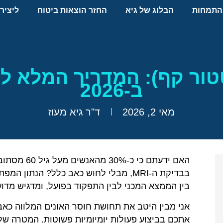
התמחות
הבלוג של גיא
החזר הוצאות ביטוח
ליציר
ור קף): המדריך המלא לא
ב-2026
מאי 2, 2026
ד"ר גיא מעוז
האם ידעתם כ
בבדיקת ה-MRI, מבלי לחוש כאב כלל? הנת
בין הממצא המכני לבין התפקוד בפועל, ומדגיש מדוע 
אני מבין היטב את תחושת חוסר האונים המלווה כא
אתכם בביצוע פעולות יומיומיות פשוטות. המטרה של