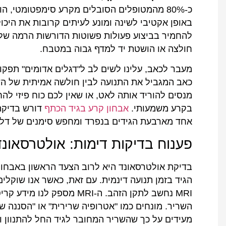
כ-80% מהמטופלים הסובלים מקרע סימפטומטי, הו
באופן אקטיבי לשינה ומונע לעיתים קרובות את היכו
להחמיר בביצוע פעולות פשוטות הדורשות הרמה של 
חולצה או הושטת יד למדף גבוה במטבח.
מעבר לכאב, עלינו לשים לב ל"דגלים אדומים" תפקוד
כאב המגביל את התנועה לבין חולשה אמיתית של ה
מנסים להוריד אותה לאט, או שאין לכם כוח פיזי לה
בקרע משמעותי.
אבחון קרע בגיד הכתף
דורש בדיקה 
אחד מארבעת הגידים בנפרד ומחפש סימנים של דלדו
פענוח בדיקות דימות: אולטרסאונד מו
בדיקת אולטרסאונד היא לרוב הצעד הראשון באבחון.
הגיד בזמן תנועה דינמית. עם זאת, כאשר אנו שוקלים
MRI נחשב לתקן הזהב. ה-MRI 
השריר. מונחים כמו "אטרופיה שרירית" או "הסננה ש
מעידים על כך שהשריר המחובר לגיד החל להתנוון