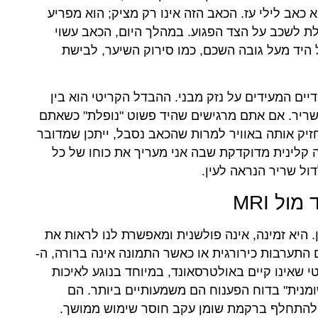
א כאב לילי עז. הכאב הזה אינו רק מציק; הוא מפריע
לת לשכב על הצד הפגוע. במהלך היום, הכאב עשוי
היד מעל גובה השכם, כמו סירוק השיער, לבישת
יים המעידים על נזק מבני. ההבדל הקריטי הוא בין
שריר. אם אתם מרגישים שהיד פשוט "נופלת" כשאתם
חזיק אותה באוויר למרות שהכאב נסבל, ייתכן שמדובר
קלינית מדוקדקת שבה אני מעריך את כוחו של כל
ל שריר הנראה לעין.
ל MRI
 היא זמינה, אינה פולשנית ומאפשרת לנו לראות את
 התערבות כירורגית או כאשר התמונה אינה ברורה, ה-
מספק לנו מידע קריטי שאינו קיים באולטרסאונד, במיוחד בנוגע לאיכות
ומנית" בדוח הפענוח הם משמעותיים ביותר. הם
 ולהתחלף ברקמת שומן עקב חוסר שימוש ממושך.