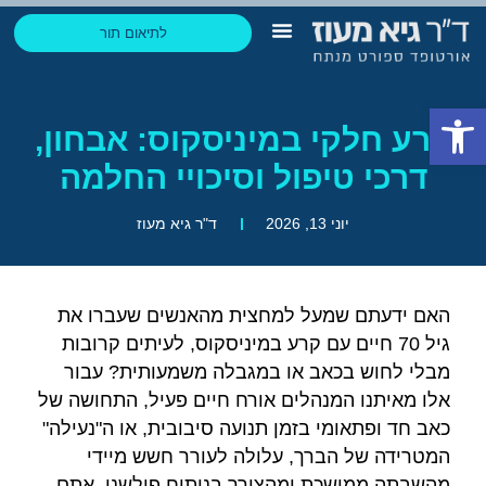
לתיאום תור
הבלוג של גיא
החזר הוצאות ביטוח
תחומי התמחות
ליצירת קשר בוואטסאפ
פתח סרגל נגישות
קרע חלקי במיניסקוס: אבחון,
דרכי טיפול וסיכויי החלמה
יוני 13, 2026
ד"ר גיא מעוז
האם ידעתם שמעל למחצית מהאנשים שעברו את
גיל 70 חיים עם קרע במיניסקוס, לעיתים קרובות
מבלי לחוש בכאב או במגבלה משמעותית? עבור
אלו מאיתנו המנהלים אורח חיים פעיל, התחושה של
כאב חד ופתאומי בזמן תנועה סיבובית, או ה"נעילה"
המטרידה של הברך, עלולה לעורר חשש מיידי
מהשבתה ממושכת ומהצורך בניתוח פולשני. אתם