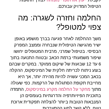
לקבלת
ייעוץ אורתופדי מומחה
לצורך התאמת
הטיפול המדויק עבורכם.
החלמה וחזרה לשגרה: מה
צפוי למטופל?
משך ההחלמה לאחר פגיעה בברך מושפע באופן
ישיר מהגישה הטיפולית שנבחרה וממצב המפרק
הבסיסי. בטיפול שמרני, מרבית המטופלים יחושו
שיפור משמעותי ברמת הכאב ובטווח התנועה בתוך
6 עד 12 שבועות של שיקום ממוקד. במקרים שבהם
בוצע ניתוח לכריתה חלקית של המיניסקוס, ההקלה
בכאב המכני עשויה להיות מהירה יותר, אך היא
מחייבת תקופת הסתגלות של הרקמות. כפי שעולה
מתוך
מחקר על החלמה מקרע במיניסקוס
, התמדה
בתוכנית הפיזיותרפיה והדרגתיות בעומסים הן
המנבאות הטובות ביותר להצלחה תפקודית ארוכת
טווח, ללא קשר לסוג ההתערבות.