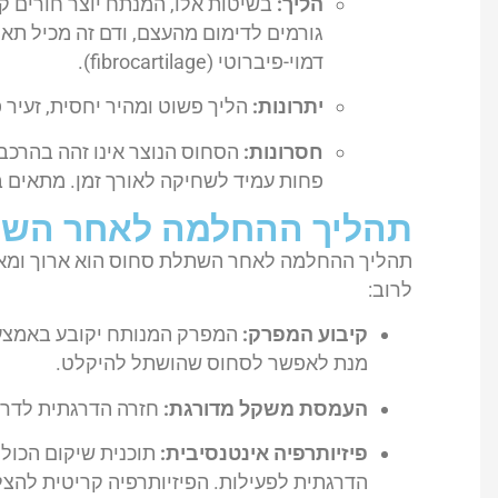
הליך:
בשיטות אלו, המנתח יוצר חורים ק
גורמים לדימום מהעצם, ודם זה מכיל תאי
דמוי-פיברוטי (fibrocartilage).
יתרונות:
הליך פשוט ומהיר יחסית, זעיר 
חסרונות:
הסחוס הנוצר אינו זהה בהרכבו
פחות עמיד לשחיקה לאורך זמן. מתאים ב
תהליך ההחלמה לאחר השת
תהליך ההחלמה לאחר השתלת סחוס הוא ארוך ומאתג
לרוב:
קיבוע המפרק:
המפרק המנותח יקובע באמצעו
מנת לאפשר לסחוס שהושתל להיקלט.
העמסת משקל מדורגת:
חזרה הדרגתית לדרי
פיזיותרפיה אינטנסיבית:
תוכנית שיקום הכולל
הדרגתית לפעילות. הפיזיותרפיה קריטית להצל