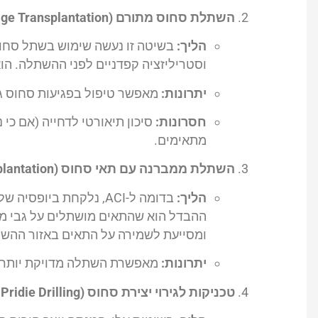
השתלת סחוס מתורם (Allograft Cartilage Transplantation):
הליך:
בשיטה זו נעשה שימוש בשתל סחוס
וסטריליזציה קפדניים לפני ההשתלה. הו
יתרונות:
מאפשר טיפול בפגיעות סחוס גד
חסרונות:
סיכון תיאורטי לדחייה (אם כי 
מתאימים.
השתלת ממברנה עם תאי סחוס (MACI – Matrix Autologous Chondrocyte Implantation):
הליך:
בדומה ל-ACI, נלקחת בי
ההבדל הוא שהתאים מושתלים על גבי ממ
ומסייעת לשמירה על התאים באזור ההש
יתרונות:
מאפשרת השתלה מדויקת יותר ש
טכניקות לגירוי יצירת סחוס (Microfracture / Pridie Drilling):