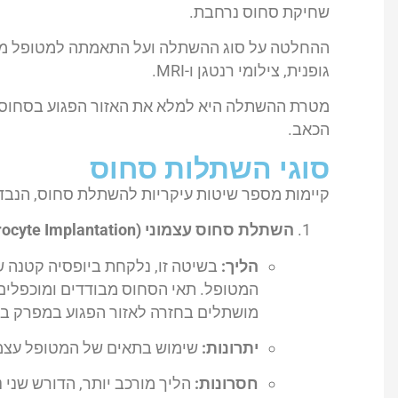
שחיקת סחוס נרחבת.
ההחלטה על סוג ההשתלה ועל התאמתה למטופל מתב
גופנית, צילומי רנטגן ו-MRI.
מטרת ההשתלה היא למלא את האזור הפגוע בסחוס 
הכאב.
סוגי השתלות סחוס
קיימות מספר שיטות עיקריות להשתלת סחוס, הנבדל
השתלת סחוס עצמוני (ACI – Autologous Chondrocyte Implantation):
הליך:
בשיטה זו, נלקחת ביופסיה קטנה ש
המטופל. תאי הסחוס מבודדים ומוכפלי
מושתלים בחזרה לאזור הפגוע במפרק בא
יתרונות:
שימוש בתאים של המטופל עצמו 
חסרונות:
הליך מורכב יותר, הדורש שני נ