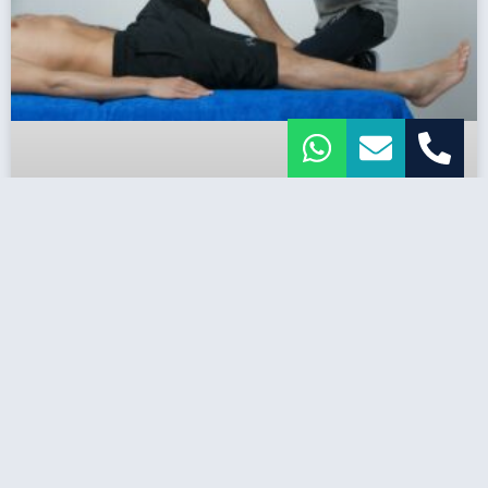
קרע במניסקוס: הפציעה השקטה
שמוציאה ספורטאים מהמגרש —
סימנים, אבחון וטיפול