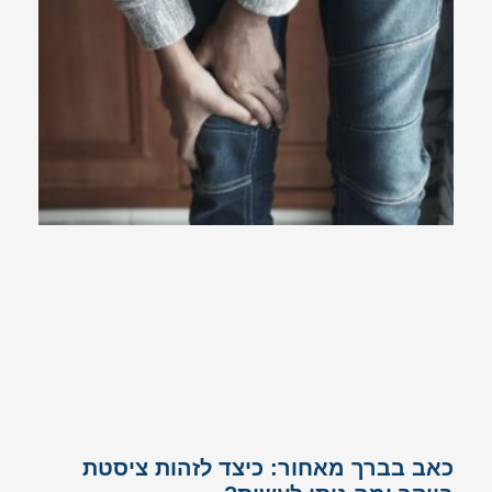
כאב בברך מאחור: כיצד לזהות ציסטת