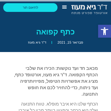
לתיאום תור
הבלוג של גיא
החזר הוצאות ביטוח
תחומי התמחות
ליצירת קשר בוואטסאפ
פתח סרגל נגישות
כתף קפואה
פברואר 15, 2021
ד"ר גיא מעוז
מכאב חד ועד נוקשות: הכירו את שלבי
הכתף הקפואה. ד"ר גיא מעוז, אורטופד כתף,
מציג את אפשרויות הטיפול, מפיזיותרפיה
ועד ניתוח, כדי להחזיר לכם את חופש
התנועה.
הכתף שלנו היא איבר מופלא. טווח התנועה
שלה הוא הרחב והמגוון ביותר מבין כל איברי